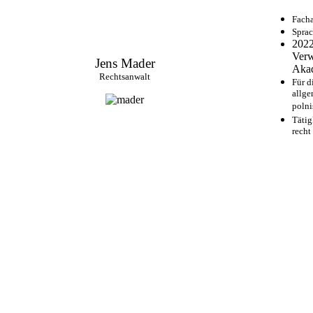
Facha
Sprac
2022
Verw
Jens Mader
Aka
Rechtsanwalt
Für d
allge
polni
Tätig
recht